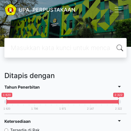
UPA. PERPUSTAKAAN
Ditapis dengan
Tahun Penerbitan
1 620
2 322
1 620
1 796
1 971
2 147
2 322
Ketersediaan
Tersedia di Rak