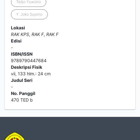
Tedjo Yuwono
Y. Joko Suyono
Lokasi
RAK KPS
,
RAK F
,
RAK F
Edisi
-
ISBN/ISSN
9789790447684
Deskripsi Fisik
vii, 133 hlm.: 24 cm
Judul Seri
-
No. Panggil
470 TED b