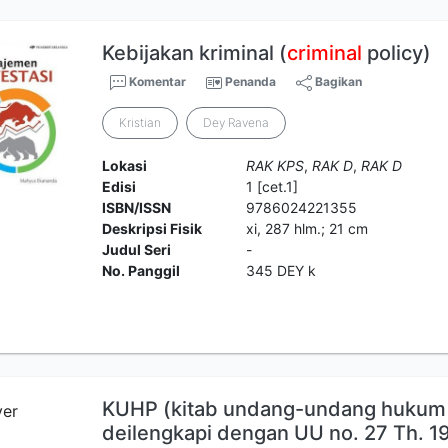
Kebijakan kriminal (
criminal
policy)
Komentar
Penanda
Bagikan
Kristian
Dey Ravena
Lokasi
RAK KPS
,
RAK D
,
RAK D
Edisi
1 [cet.1]
ISBN/ISSN
9786024221355
Deskripsi Fisik
xi, 287 hlm.; 21 cm
Judul Seri
-
No. Panggil
345 DEY k
KUHP (kitab undang-undang hukum 
deilengkapi dengan UU no. 27 Th. 1