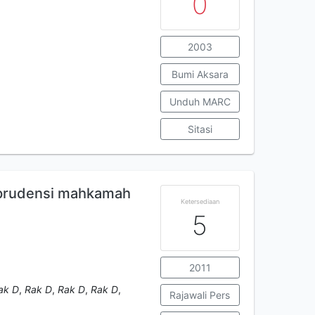
0
2003
Bumi Aksara
Unduh MARC
Sitasi
sprudensi mahkamah
Ketersediaan
5
2011
ak D
,
Rak D
,
Rak D
,
Rak D
,
Rajawali Pers