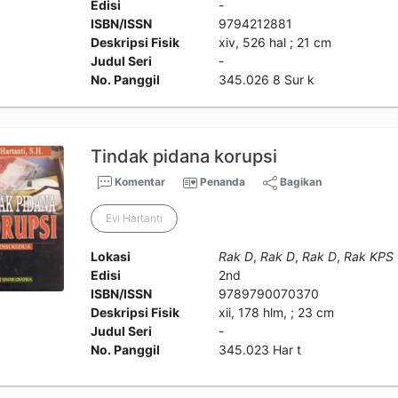
Edisi
-
ISBN/ISSN
9794212881
Deskripsi Fisik
xiv, 526 hal ; 21 cm
Judul Seri
-
No. Panggil
345.026 8 Sur k
Tindak pidana korupsi
Komentar
Penanda
Bagikan
Evi Hartanti
Lokasi
Rak D
,
Rak D
,
Rak D
,
Rak KPS
Edisi
2nd
ISBN/ISSN
9789790070370
Deskripsi Fisik
xii, 178 hlm, ; 23 cm
Judul Seri
-
No. Panggil
345.023 Har t