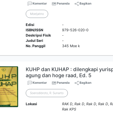
Komentar
Penanda
Bagikan
Moeljatno
Edisi
-
ISBN/ISSN
979-526-020-0
Deskripsi Fisik
-
Judul Seri
-
No. Panggil
345 Moe k
KUHP dan KUHAP : dilengkapi yuri
agung dan hoge raad, Ed. 5
Komentar
Penanda
Bagikan
Soerodibroto, R. Sunarto
Lokasi
RAK D
,
Rak D
,
Rak D
,
Rak D
,
R
Rak KPS