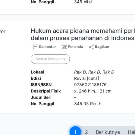
No. Panggil
345 Ali d
Hukum acara pidana memahami per
dalam proses penahanan di Indones
Komentar
Penanda
Bagikan
Ruslan Renggong
Lokasi
Rak D
,
Rak D
,
Rak D
Edisi
Revisi [cet.1]
ISBN/ISSN
9786021186176
Deskripsi Fisik
x, 246 hlm. ; 21 cm
Judul Seri
-
No. Panggil
345.05 Ren h
1
2
Berikutnya
Hal