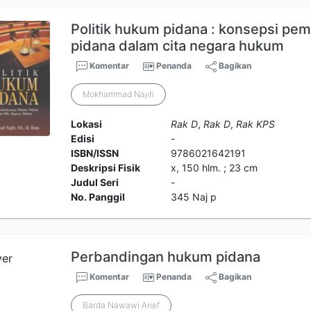
Politik hukum pidana : konsepsi p
pidana dalam cita negara hukum
Komentar
Penanda
Bagikan
Mokhammad Najih
Lokasi
Rak D
,
Rak D
,
Rak KPS
Edisi
-
ISBN/ISSN
9786021642191
Deskripsi Fisik
x, 150 hlm. ; 23 cm
Judul Seri
-
No. Panggil
345 Naj p
Perbandingan hukum pidana
Komentar
Penanda
Bagikan
Barda Nawawi Arief