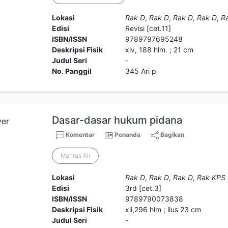
Lokasi
Rak D
,
Rak D
,
Rak D
,
Rak D
,
R
Edisi
Revisi [cet.11]
ISBN/ISSN
9789797695248
Deskripsi Fisik
xiv, 188 hlm. ; 21 cm
Judul Seri
-
No. Panggil
345 Ari p
Dasar-dasar hukum pidana
Komentar
Penanda
Bagikan
Mahrus Ali
Lokasi
Rak D
,
Rak D
,
Rak D
,
Rak KPS
Edisi
3rd [cet.3]
ISBN/ISSN
9789790073838
Deskripsi Fisik
xii,296 hlm ; ilus 23 cm
Judul Seri
-