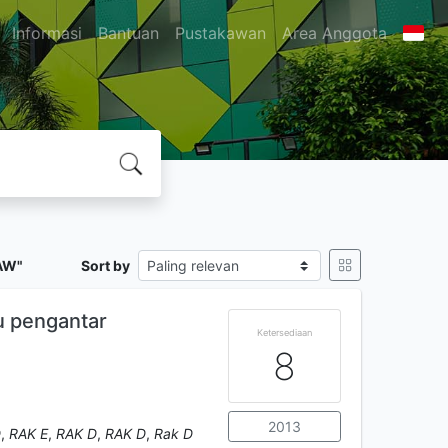
Informasi
Bantuan
Pustakawan
Area Anggota
AW"
Sort by
tu pengantar
Ketersediaan
8
2013
D
,
RAK E
,
RAK D
,
RAK D
,
Rak D