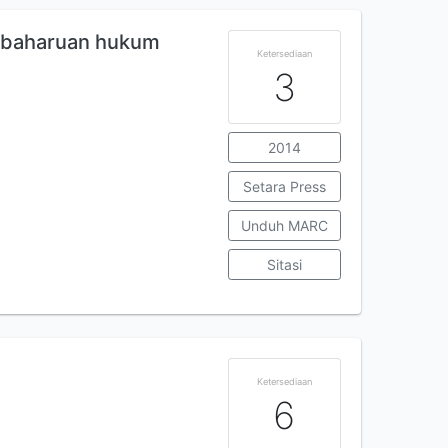
embaharuan hukum
Ketersediaan
3
2014
Setara Press
Unduh MARC
Sitasi
Ketersediaan
6