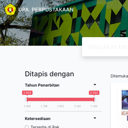
UPA. PERPUSTAKAAN
Ditapis dengan
Ditemuk
Tahun Penerbitan
1 620
2 322
1 620
1 796
1 971
2 147
2 322
Ketersediaan
Tersedia di Rak