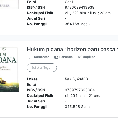
Edisi
Cet.1
ISBN/ISSN
9786029413939
Deskripsi Fisik
viiii, 220 hlm. : ilus. ; 20 cm
Judul Seri
-
No. Panggil
364.168 Mas k
Hukum pidana : horizon baru pasca 
Komentar
Penanda
Bagikan
Sulistia, Teguh
Lokasi
Rak D
,
RAK D
Edisi
-
ISBN/ISSN
9789797693664
Deskripsi Fisik
xii, 294 hlm. ; 21 cm.
Judul Seri
-
No. Panggil
345.598 Sul h