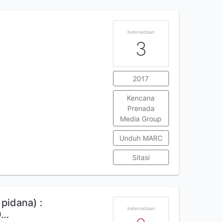
Ketersediaan
3
2017
Kencana
Prenada
Media Group
Unduh MARC
Sitasi
pidana) :
Ketersediaan
9…