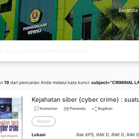
Beranda
an
19
dari pencarian Anda melalui kata kunci:
subject="CRIMINAL L
Kejahatan siber (cyber crime) : sua
Komentar
Penanda
Bagikan
Maskun
Lokasi
Rak KPS
,
RAK D
,
RAK D
,
RAK 