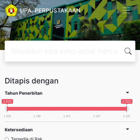
UPA. PERPUSTAKAAN
Ditapis dengan
Tahun Penerbitan
1 620
2 322
1 620
1 796
1 971
2 147
2 322
Ketersediaan
Tersedia di Rak