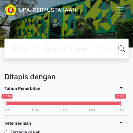
UPA. PERPUSTAKAAN
Ditapis dengan
Tahun Penerbitan
1 620
2 322
1 620
1 796
1 971
2 147
2 322
Ketersediaan
Tersedia di Rak