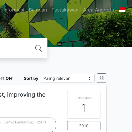
Informasi
Bantuan
Pustakawan
Area Anggota
ITION"
Sort by
st, improving the
Ketersediaan
1
ab ; Cahyo Pamungkas ; Rosita
2010