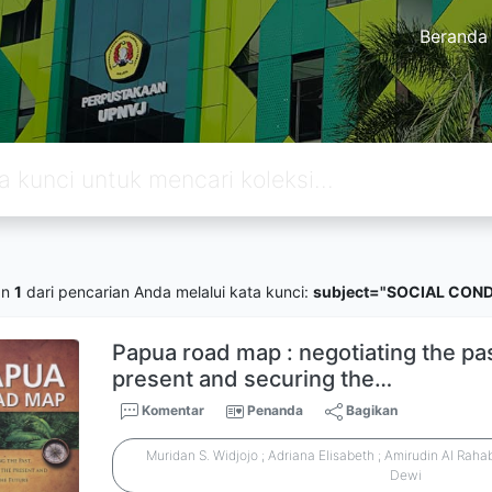
Beranda
an
1
dari pencarian Anda melalui kata kunci:
subject="SOCIAL COND
Papua road map : negotiating the pa
present and securing the…
Komentar
Penanda
Bagikan
Muridan S. Widjojo ; Adriana Elisabeth ; Amirudin Al Rah
Dewi