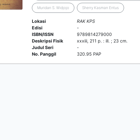
Muridan S. Widjojo
Sherry Kasman Entus
Lokasi
RAK KPS
Edisi
-
ISBN/ISSN
9789814279000
Deskripsi Fisik
xxxiii, 211 p. : ill. ; 23 cm.
Judul Seri
-
No. Panggil
320.95 PAP