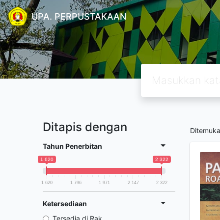
UPA. PERPUSTAKAAN
Ditapis dengan
Ditemuk
Tahun Penerbitan
1 620
2 322
1 620
1 796
1 971
2 147
2 322
Ketersediaan
Tersedia di Rak