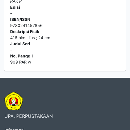
RAK P
Edisi
-
ISBN/ISSN
9780241457856
Deskripsi Fisik
416 hlm.: ilus.; 24 cm
Judul Seri
-
No. Panggil
909 PAR w
UPA. PERPUSTAKAAN