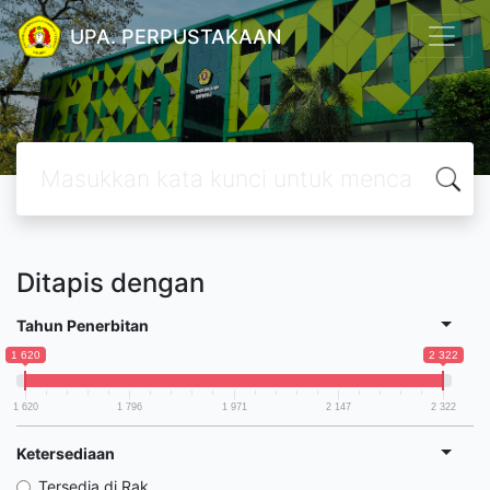
UPA. PERPUSTAKAAN
Ditapis dengan
Tahun Penerbitan
1 620
2 322
1 620
1 796
1 971
2 147
2 322
Ketersediaan
Tersedia di Rak