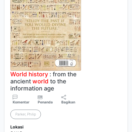
World
history
: from the
ancient
world
to the
information age
Komentar
Penanda
Bagikan
Parker, Philip
Lokasi