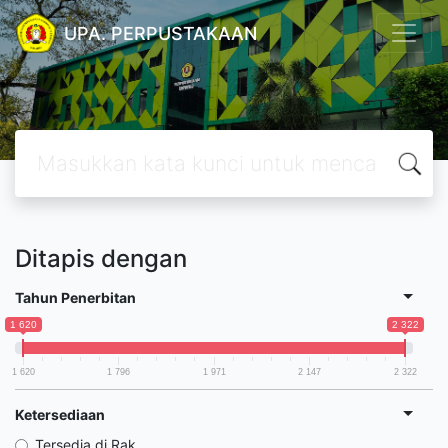
UPA. PERPUSTAKAAN
Ditapis dengan
Tahun Penerbitan
1 620
2 322
1 620
1 796
1 971
2 147
2 322
Ketersediaan
Tersedia di Rak