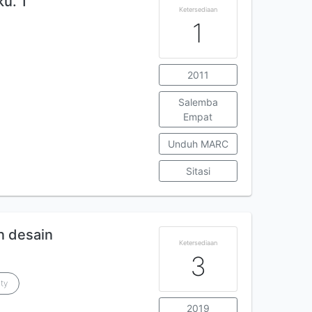
u. 1
Ketersediaan
1
2011
Salemba
Empat
Unduh MARC
Sitasi
an desain
Ketersediaan
3
nty
2019