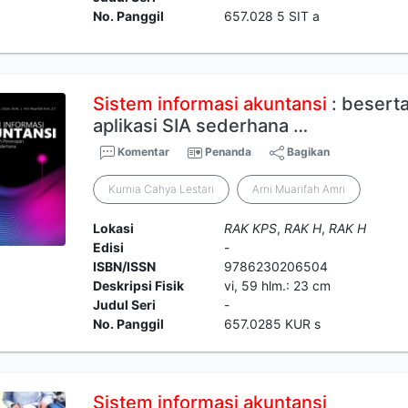
No. Panggil
657.028 5 SIT a
Sistem
informasi
akuntansi
: besert
aplikasi SIA sederhana …
Komentar
Penanda
Bagikan
Kurnia Cahya Lestari
Arni Muarifah Amri
Lokasi
RAK KPS
,
RAK H
,
RAK H
Edisi
-
ISBN/ISSN
9786230206504
Deskripsi Fisik
vi, 59 hlm.: 23 cm
Judul Seri
-
No. Panggil
657.0285 KUR s
Sistem
informasi
akuntansi