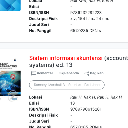
Lokasi
Rak KPS
,
Rak H
,
Rak H
Edisi
-
ISBN/ISSN
9786232282223
Deskripsi Fisik
xiv, 154 hlm.: 24 cm.
Judul Seri
-
No. Panggil
657.0285 DEN s
Sistem
informasi
akuntansi
(accoun
systems) ed. 13
Komentar
Penanda
Bagikan
Romney, Marshall B. ; Steinbart, Paul Jhon
Lokasi
Rak H
,
Rak H
,
Rak H
,
Rak H
Edisi
13
ISBN/ISSN
9789790615281
Deskripsi Fisik
-
Judul Seri
-
No. Panggil
657.0285 ROM s