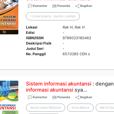
Komentar
Penanda
Bagikan
I Cenik Ardana.; Hendro Lukman
Lokasi
Rak H
,
Rak H
Edisi
-
ISBN/ISSN
9786023180462
Deskripsi Fisik
-
Judul Seri
-
No. Panggil
657.0285 CEN s
Sistem
informasi
akuntansi
: dengan
informasi
akuntansi
sya…
Komentar
Penanda
Bagikan
Sentot Imam Wahjono
Anna Marina
Ma'ruf Sy