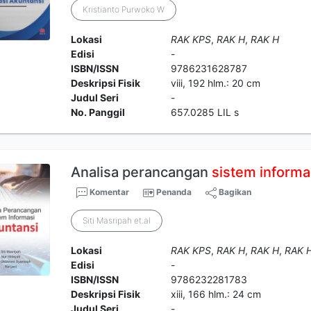
Kristianto Purwoko W
Lokasi
RAK KPS
,
RAK H
,
RAK H
Edisi
-
ISBN/ISSN
9786231628787
Deskripsi Fisik
viii, 192 hlm.: 20 cm
Judul Seri
-
No. Panggil
657.0285 LIL s
Analisa perancangan
sistem
informa
Komentar
Penanda
Bagikan
Siti Masripah et.al
Lokasi
RAK KPS
,
RAK H
,
RAK H
,
RAK 
Edisi
-
ISBN/ISSN
9786232281783
Deskripsi Fisik
xiii, 166 hlm.: 24 cm
Judul Seri
-