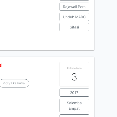
Rajawali Pers
Unduh MARC
Sitasi
si
Ketersediaan
3
Ricky Eka Putra
2017
Salemba
Empat