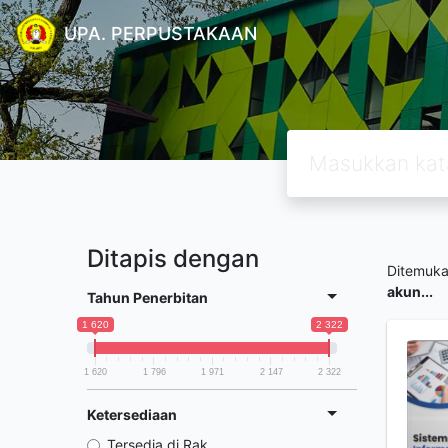
UPA. PERPUSTAKAAN
Ditapis dengan
Ditemuk
akun...
Tahun Penerbitan
1 620
2 322
1 620
1 796
1 971
2 147
2 322
Ketersediaan
Tersedia di Rak