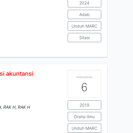
2024
Adab
Unduh MARC
Sitasi
si
akuntansi
Ketersediaan
6
2019
H
,
RAK H
,
RAK H
Graha Ilmu
Unduh MARC