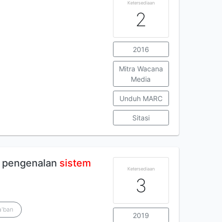
Ketersediaan
2
2016
Mitra Wacana
Media
Unduh MARC
Sitasi
 pengenalan
sistem
Ketersediaan
3
a'ban
2019