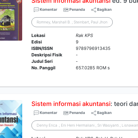
Sistem
informasi
akuntansi
ed. 9 buk
Komentar
Penanda
Bagikan
Romney, Marshall B. ; Steinbart, Paul Jhon
Lokasi
Rak KPS
Edisi
9
ISBN/ISSN
9789796913435
Deskripsi Fisik
-
Judul Seri
-
No. Panggil
657.0285 ROM s
Sistem
informasi
akuntansi
: teori d
Komentar
Penanda
Bagikan
Denny Erica .; Eni Heni Hermaliani.; Sri Wasiyanti.; Lisnawa