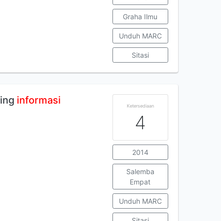
Graha Ilmu
Unduh MARC
Sitasi
ting
informasi
Ketersediaan
4
2014
Salemba
Empat
Unduh MARC
Sitasi