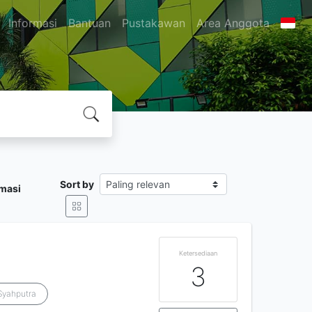
Informasi
Bantuan
Pustakawan
Area Anggota
Sort by
rmasi
Ketersediaan
3
 Syahputra