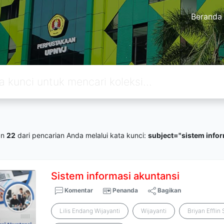
Beranda
an
22
dari pencarian Anda melalui kata kunci:
subject="sistem info
Sistem
informasi
akuntansi
Komentar
Penanda
Bagikan
Lilis Endang Wijayanti
Wijayanti
Briyan Efflin