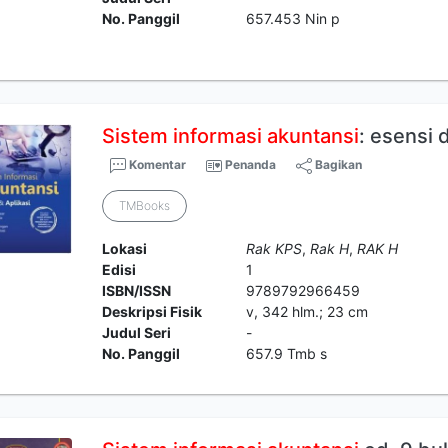
No. Panggil
657.453 Nin p
Sistem
informasi
akuntansi
: esensi 
Komentar
Penanda
Bagikan
TMBooks
Lokasi
Rak KPS
,
Rak H
,
RAK H
Edisi
1
ISBN/ISSN
9789792966459
Deskripsi Fisik
v, 342 hlm.; 23 cm
Judul Seri
-
No. Panggil
657.9 Tmb s