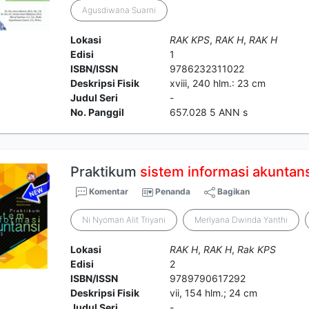
Agusdiwana Suarni
Lokasi
RAK KPS
,
RAK H
,
RAK H
Edisi
1
ISBN/ISSN
9786232311022
Deskripsi Fisik
xviii, 240 hlm.: 23 cm
Judul Seri
-
No. Panggil
657.028 5 ANN s
Praktikum
sistem
informasi
akuntan
Komentar
Penanda
Bagikan
Ni Nyoman Alit Triyani
Merlyana Dwinda Yanthi
Lokasi
RAK H
,
RAK H
,
Rak KPS
Edisi
2
ISBN/ISSN
9789790617292
Deskripsi Fisik
vii, 154 hlm.; 24 cm
Judul Seri
-