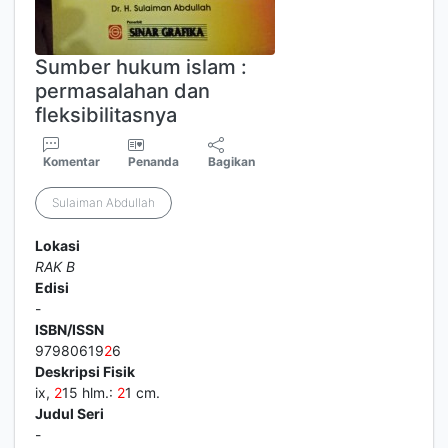
Sumber hukum islam :
permasalahan dan
fleksibilitasnya
Komentar
Penanda
Bagikan
Sulaiman Abdullah
Lokasi
RAK B
Edisi
-
ISBN/ISSN
97980619
2
6
Deskripsi Fisik
ix,
2
15 hlm.:
2
1 cm.
Judul Seri
-