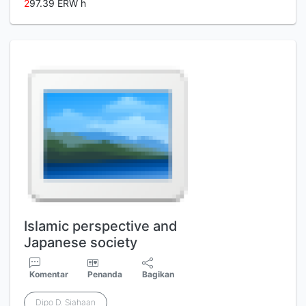
2
97.39 ERW h
Islamic perspective and
Japanese society
Komentar
Penanda
Bagikan
Dipo D. Siahaan