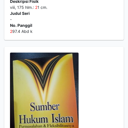
Deskripsi Fisik
viii, 175 hlm.:
2
1 cm.
Judul Seri
-
No. Panggil
2
97.4 Abd k