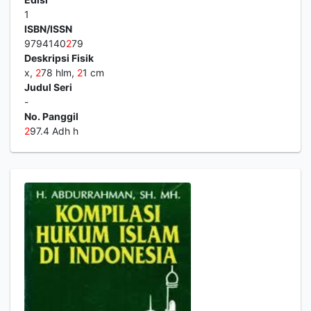
1
ISBN/ISSN
9794140
2
79
Deskripsi Fisik
x,
2
78 hlm,
2
1 cm
Judul Seri
-
No. Panggil
2
97.4 Adh h