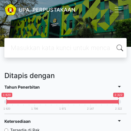
UPA. PERPUSTAKAAN
Ditapis dengan
Tahun Penerbitan
1 620
2 322
1 620
1 796
1 971
2 147
2 322
Ketersediaan
Tersedia di Rak