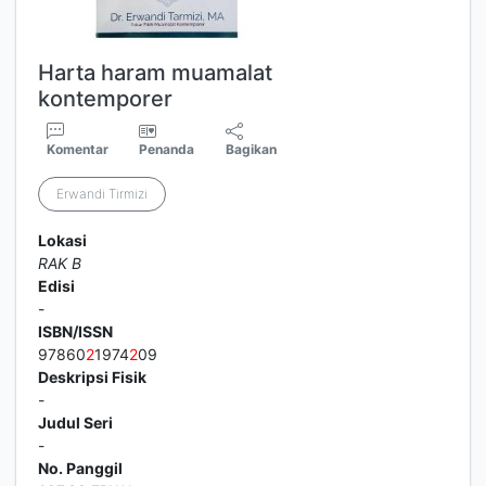
Harta haram muamalat
kontemporer
Komentar
Penanda
Bagikan
Erwandi Tirmizi
Lokasi
RAK B
Edisi
-
ISBN/ISSN
97860
2
1974
2
09
Deskripsi Fisik
-
Judul Seri
-
No. Panggil