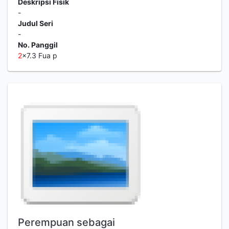
Deskripsi Fisik
-
Judul Seri
-
No. Panggil
2
x7.3 Fua p
Perempuan sebagai