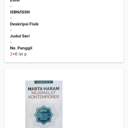
-
ISBN/ISSN
-
Deskripsi Fisik
-
Judul Seri
-
No. Panggil
2
x6 Ist p