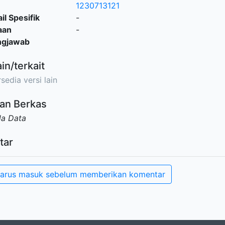
1230713121
il Spesifik
-
aan
-
ngjawab
ain/terkait
sedia versi lain
an Berkas
da Data
tar
arus masuk sebelum memberikan komentar