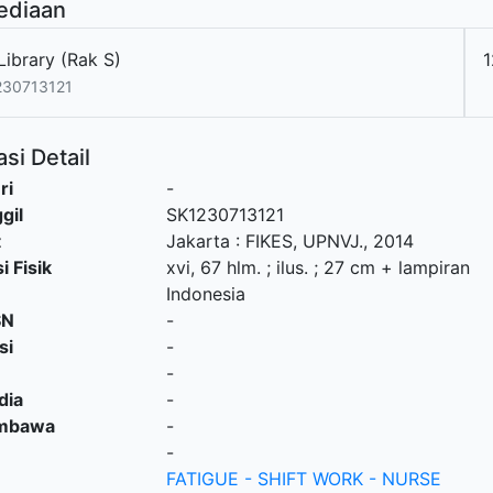
ediaan
Library (Rak S)
1
230713121
si Detail
ri
-
gil
SK1230713121
t
Jakarta
:
FIKES, UPNVJ
.,
2014
i Fisik
xvi, 67 hlm. ; ilus. ; 27 cm + lampiran
Indonesia
SN
-
si
-
-
dia
-
embawa
-
-
FATIGUE - SHIFT WORK - NURSE