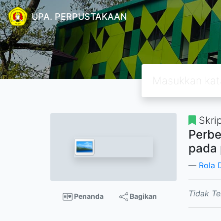
UPA. PERPUSTAKAAN
Skrip
Perbe
pada 
Rola 
Tidak Te
Penanda
Bagikan