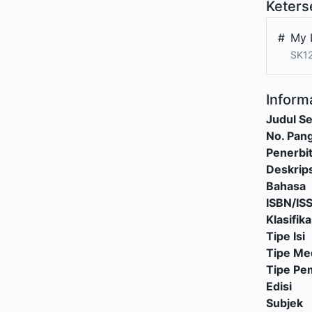
Keters
#
My 
SK1
Informa
Judul Se
No. Pang
Penerbi
Deskrips
Bahasa
ISBN/IS
Klasifika
Tipe Isi
Tipe Me
Tipe P
Edisi
Subjek