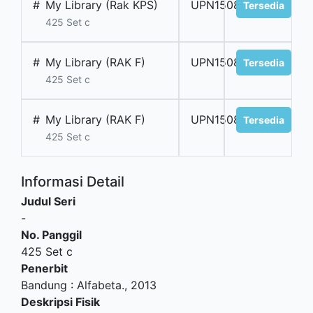
#
My Library (Rak KPS)
UPN150829
Tersedia
425 Set c
#
My Library (RAK F)
UPN150831
Tersedia
425 Set c
#
My Library (RAK F)
UPN150830
Tersedia
425 Set c
Informasi Detail
Judul Seri
-
No. Panggil
425 Set c
Penerbit
Bandung
:
Alfabeta
.,
2013
Deskripsi Fisik