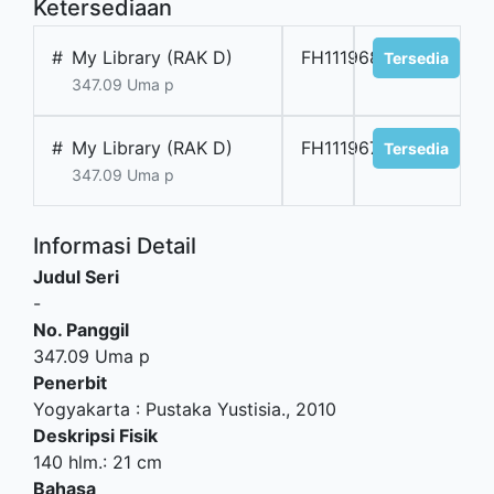
Ketersediaan
#
My Library (RAK D)
FH111968
Tersedia
347.09 Uma p
#
My Library (RAK D)
FH111967
Tersedia
347.09 Uma p
Informasi Detail
Judul Seri
-
No. Panggil
347.09 Uma p
Penerbit
Yogyakarta
:
Pustaka Yustisia
.,
2010
Deskripsi Fisik
140 hlm.: 21 cm
Bahasa