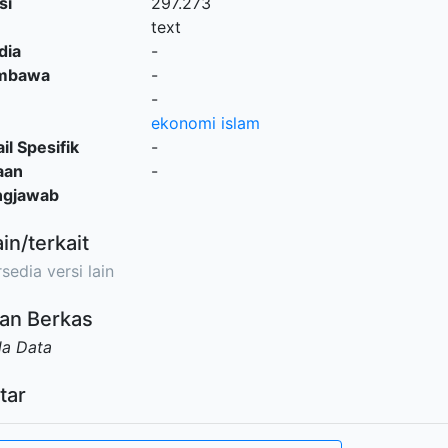
si
297.273
text
dia
-
embawa
-
-
ekonomi islam
il Spesifik
-
aan
-
ngjawab
ain/terkait
sedia versi lain
an Berkas
da Data
tar