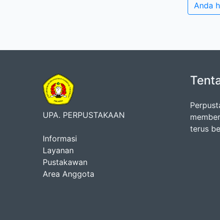
Anda h
Tent
Perpust
UPA. PERPUSTAKAAN
memberi
terus b
Informasi
Layanan
Pustakawan
Area Anggota