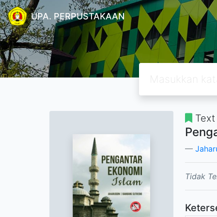
UPA. PERPUSTAKAAN
Text
Penga
Jahar
Tidak Te
Keters