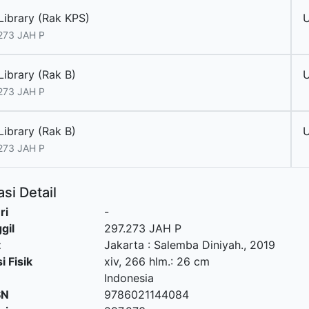
Library (Rak KPS)
273 JAH P
Library (Rak B)
273 JAH P
Library (Rak B)
273 JAH P
si Detail
ri
-
gil
297.273 JAH P
t
Jakarta
:
Salemba Diniyah
.,
2019
i Fisik
xiv, 266 hlm.: 26 cm
Indonesia
SN
9786021144084