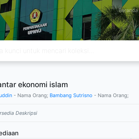
Beranda
ntar ekonomi islam
uddin
- Nama Orang;
Bambang Sutrisno
- Nama Orang;
rsedia Deskripsi
ediaan