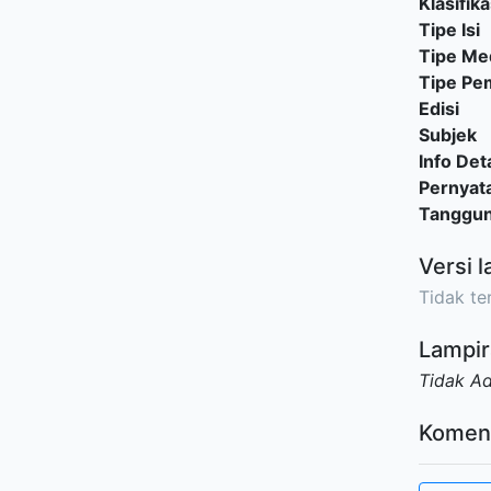
Klasifika
Tipe Isi
Tipe Me
Tipe P
Edisi
Subjek
Info Deta
Pernyat
Tanggu
Versi l
Tidak ter
Lampir
Tidak A
Komen