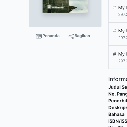
#
My 
297.
#
My 
Penanda
Bagikan
297.
#
My 
297.
Informa
Judul Se
No. Pang
Penerbi
Deskrips
Bahasa
ISBN/IS