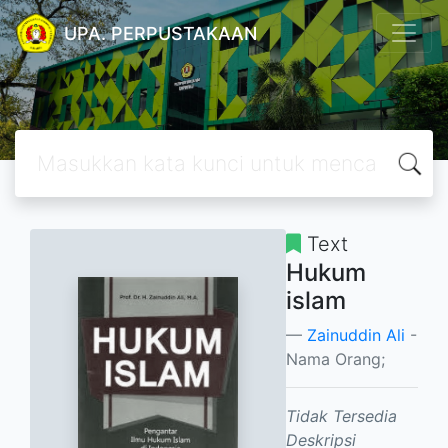
UPA. PERPUSTAKAAN
Text
Hukum
islam
Zainuddin Ali
-
Nama Orang;
Tidak Tersedia
Deskripsi