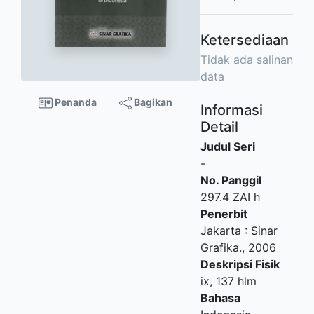
Ketersediaan
Tidak ada salinan
data
Penanda
Bagikan
Informasi
Detail
Judul Seri
-
No. Panggil
297.4 ZAI h
Penerbit
Jakarta
:
Sinar
Grafika
.,
2006
Deskripsi Fisik
ix, 137 hlm
Bahasa