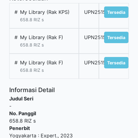
#
My Library (Rak KPS)
UPN251531
Tersedia
658.8 RIZ s
#
My Library (Rak F)
UPN251532
Tersedia
658.8 RIZ s
#
My Library (Rak F)
UPN251533
Tersedia
658.8 RIZ s
Informasi Detail
Judul Seri
-
No. Panggil
658.8 RIZ s
Penerbit
Yogyakarta
:
Expert
.,
2023