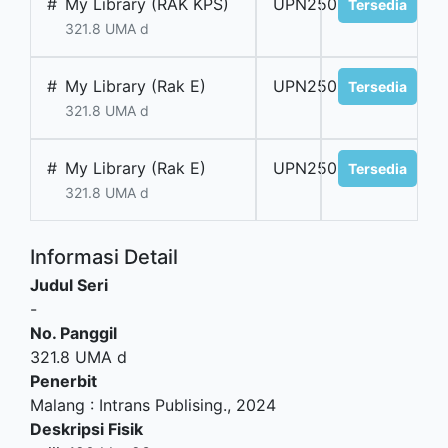
#
My Library (RAK KPS)
UPN250663
Tersedia
321.8 UMA d
#
My Library (Rak E)
UPN250664
Tersedia
321.8 UMA d
#
My Library (Rak E)
UPN250665
Tersedia
321.8 UMA d
Informasi Detail
Judul Seri
-
No. Panggil
321.8 UMA d
Penerbit
Malang
:
Intrans Publising
.,
2024
Deskripsi Fisik