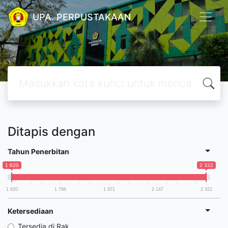
UPA. PERPUSTAKAAN
Ditapis dengan
Tahun Penerbitan
1 620
2 322
1 620
1 796
1 971
2 147
2 322
Ketersediaan
Tersedia di Rak