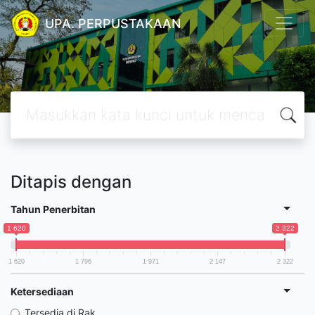
UPA. PERPUSTAKAAN
Ditapis dengan
Tahun Penerbitan
1 620
2 322
1 620
1 796
1 971
2 147
2 322
Ketersediaan
Tersedia di Rak