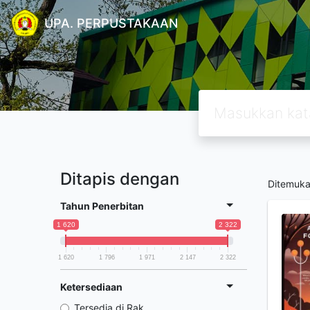
UPA. PERPUSTAKAAN
Ditapis dengan
Ditemuk
Tahun Penerbitan
1 620
2 322
1 620
1 796
1 971
2 147
2 322
Ketersediaan
Tersedia di Rak