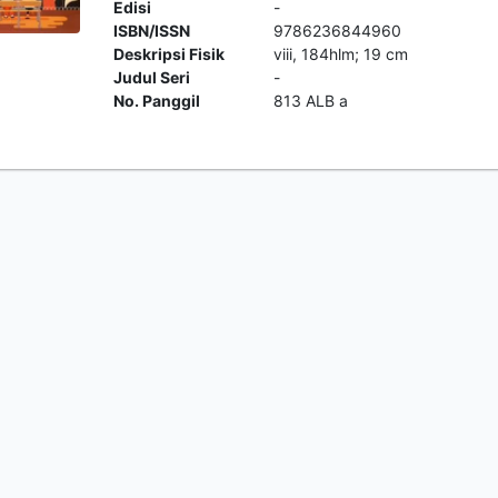
Edisi
-
ISBN/ISSN
9786236844960
Deskripsi Fisik
viii, 184hlm; 19 cm
Judul Seri
-
No. Panggil
813 ALB a