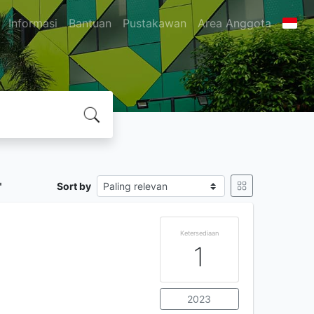
Informasi
Bantuan
Pustakawan
Area Anggota
"
Sort by
Ketersediaan
1
2023