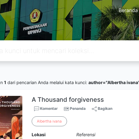
Beranda
an
1
dari pencarian Anda melalui kata kunci:
author="Albertha ivana
A Thousand forgiveness
Komentar
Penanda
Bagikan
Albertha
ivana
Lokasi
Referensi