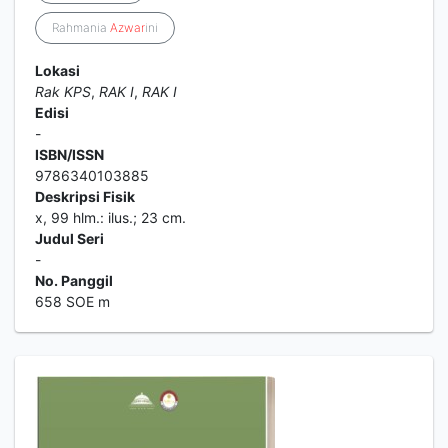
Rahmania
Azwar
ini
Lokasi
Rak KPS
,
RAK I
,
RAK I
Edisi
-
ISBN/ISSN
9786340103885
Deskripsi Fisik
x, 99 hlm.: ilus.; 23 cm.
Judul Seri
-
No. Panggil
658 SOE m