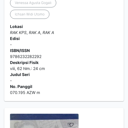
Venessa Agusta Gogali
Ichsan Widi Utomo
Lokasi
RAK KPS
,
RAK A
,
RAK A
Edisi
-
ISBN/ISSN
9786232282292
Deskripsi Fisik
viii, 62 hlm.: 24 cm
Judul Seri
-
No. Panggil
070.195 AZW m