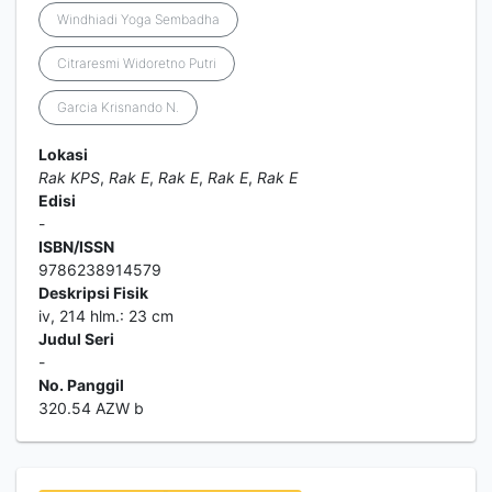
Windhiadi Yoga Sembadha
Citraresmi Widoretno Putri
Garcia Krisnando N.
Lokasi
Rak KPS
,
Rak E
,
Rak E
,
Rak E
,
Rak E
Edisi
-
ISBN/ISSN
9786238914579
Deskripsi Fisik
iv, 214 hlm.: 23 cm
Judul Seri
-
No. Panggil
320.54 AZW b