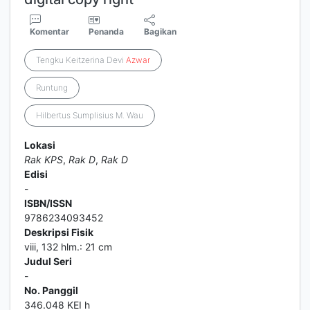
Komentar
Penanda
Bagikan
Tengku Keitzerina Devi
Azwar
Runtung
Hilbertus Sumplisius M. Wau
Lokasi
Rak KPS
,
Rak D
,
Rak D
Edisi
-
ISBN/ISSN
9786234093452
Deskripsi Fisik
viii, 132 hlm.: 21 cm
Judul Seri
-
No. Panggil
346.048 KEI h