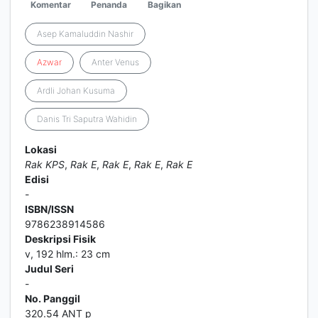
Komentar
Penanda
Bagikan
Asep Kamaluddin Nashir
Azwar
Anter Venus
Ardli Johan Kusuma
Danis Tri Saputra Wahidin
Lokasi
Rak KPS
,
Rak E
,
Rak E
,
Rak E
,
Rak E
Edisi
-
ISBN/ISSN
9786238914586
Deskripsi Fisik
v, 192 hlm.: 23 cm
Judul Seri
-
No. Panggil
320.54 ANT p