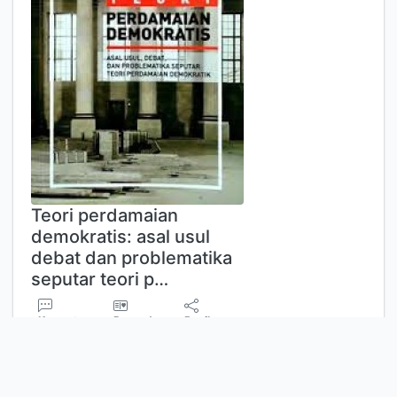
Teori perdamaian
demokratis: asal usul
debat dan problematika
seputar teori p…
Komentar
Penanda
Bagikan
Asrudin
Azwar
Lokasi