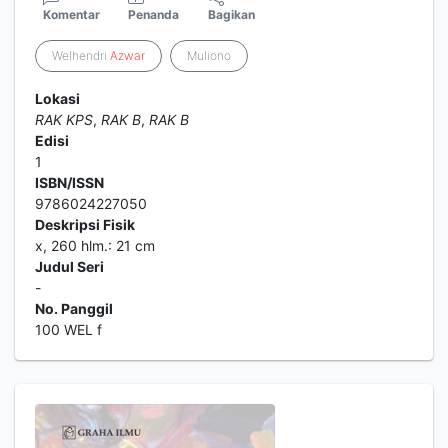
Komentar
Penanda
Bagikan
Welhendri
Azwar
Muliono
Lokasi
RAK KPS
,
RAK B
,
RAK B
Edisi
1
ISBN/ISSN
9786024227050
Deskripsi Fisik
x, 260 hlm.: 21 cm
Judul Seri
-
No. Panggil
100 WEL f