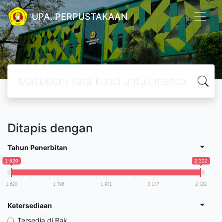
UPA. PERPUSTAKAAN
Ditapis dengan
Tahun Penerbitan
1 620
2 322
1 620
1 796
1 971
2 147
2 322
Ketersediaan
Tersedia di Rak