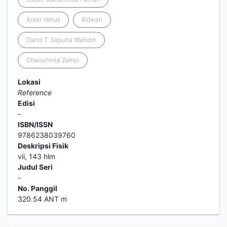
Anter Venus
Ridwan
Danis T. Saputra Wahidin
Chairunnisa Zempi
Lokasi
Reference
Edisi
-
ISBN/ISSN
9786238039760
Deskripsi Fisik
vii, 143 hlm
Judul Seri
-
No. Panggil
320.54 ANT m