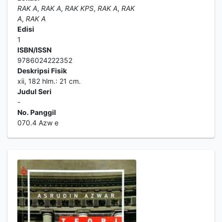
RAK A
,
RAK A
,
RAK KPS
,
RAK A
,
RAK
A
,
RAK A
Edisi
1
ISBN/ISSN
9786024222352
Deskripsi Fisik
xii, 182 hlm.: 21 cm.
Judul Seri
-
No. Panggil
070.4 Azw e