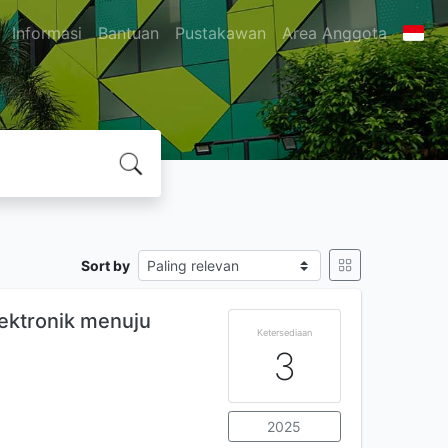
Informasi
Bantuan
Pustakawan
Area Anggota
Sort by
elektronik menuju
Ketersediaan
3
2025