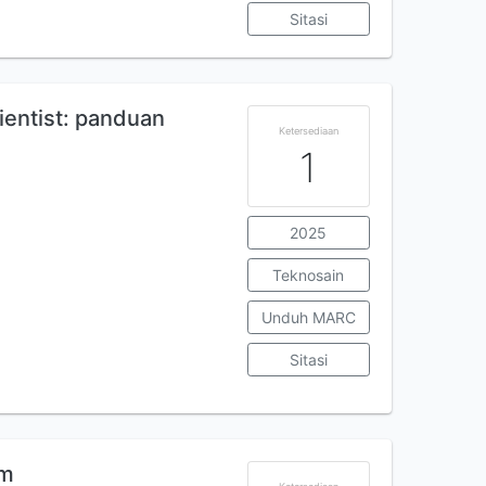
Sitasi
ientist: panduan
Ketersediaan
1
2025
Teknosain
Unduh MARC
Sitasi
um