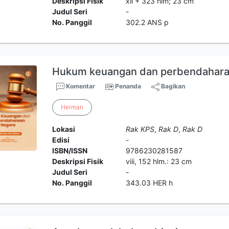
Deskripsi Fisik
xii + 323 hlm; 23 cm
Judul Seri
-
No. Panggil
302.2 ANS p
Hukum keuangan dan perbendahara
Komentar
Penanda
Bagikan
Herman
Lokasi
Rak KPS
,
Rak D
,
Rak D
Edisi
-
ISBN/ISSN
9786230281587
Deskripsi Fisik
viii, 152 hlm.: 23 cm
Judul Seri
-
No. Panggil
343.03 HER h