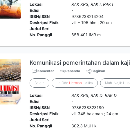
Lokasi
RAK KPS
,
RAK I
,
RAK I
Edisi
-
ISBN/ISSN
9786238214204
Deskripsi Fisik
viii + 195 hlm ; 20 cm
Judul Seri
-
No. Panggil
658.401 IMR m
Komunikasi pemerintahan dalam kajia
Komentar
Penanda
Bagikan
Saidin
La Ode
Herman
Halika
Muh. Najib Hus
Lokasi
RAK KPS
,
RAK D
,
RAK D
Edisi
-
ISBN/ISSN
9786238323180
Deskripsi Fisik
vii, 345 halaman ; 24 cm
Judul Seri
-
No. Panggil
302.3 MUH k