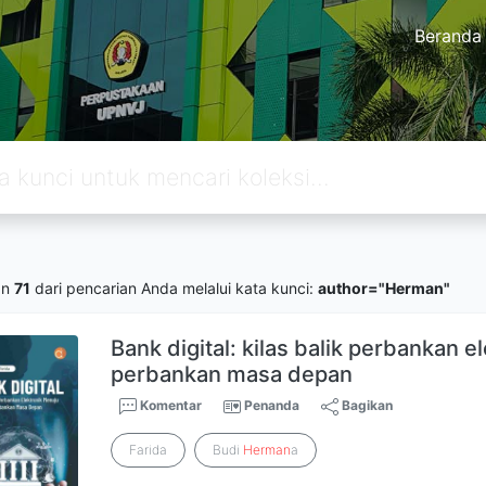
Beranda
an
71
dari pencarian Anda melalui kata kunci:
author="Herman"
Bank digital: kilas balik perbankan 
perbankan masa depan
Komentar
Penanda
Bagikan
Farida
Budi
Herman
a