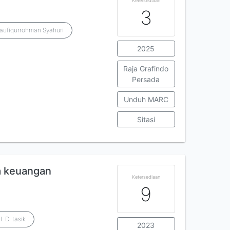
Ketersediaan
3
aufiqurrohman Syahuri
2025
Raja Grafindo
Persada
Unduh MARC
Sitasi
a keuangan
Ketersediaan
9
. D. tasik
2023