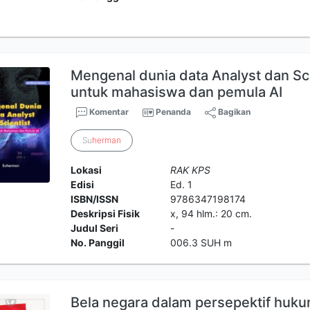
Mengenal dunia data Analyst dan Sc
untuk mahasiswa dan pemula AI
Komentar
Penanda
Bagikan
Su
herman
Lokasi
RAK KPS
Edisi
Ed. 1
ISBN/ISSN
9786347198174
Deskripsi Fisik
x, 94 hlm.: 20 cm.
Judul Seri
-
No. Panggil
006.3 SUH m
Bela negara dalam persepektif huk