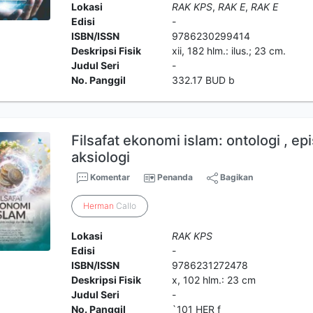
Lokasi
RAK KPS
,
RAK E
,
RAK E
Edisi
-
ISBN/ISSN
9786230299414
Deskripsi Fisik
xii, 182 hlm.: ilus.; 23 cm.
Judul Seri
-
No. Panggil
332.17 BUD b
Filsafat ekonomi islam: ontologi , ep
aksiologi
Komentar
Penanda
Bagikan
Herman
Callo
Lokasi
RAK KPS
Edisi
-
ISBN/ISSN
9786231272478
Deskripsi Fisik
x, 102 hlm.: 23 cm
Judul Seri
-
No. Panggil
`101 HER f