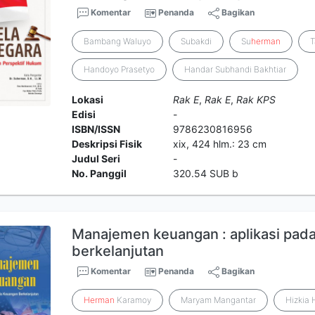
Komentar
Penanda
Bagikan
Bambang Waluyo
Subakdi
Su
herman
T
Handoyo Prasetyo
Handar Subhandi Bakhtiar
Lokasi
Rak E
,
Rak E
,
Rak KPS
Edisi
-
ISBN/ISSN
9786230816956
Deskripsi Fisik
xix, 424 hlm.: 23 cm
Judul Seri
-
No. Panggil
320.54 SUB b
Manajemen keuangan : aplikasi pad
berkelanjutan
Komentar
Penanda
Bagikan
Herman
Karamoy
Maryam Mangantar
Hizkia H