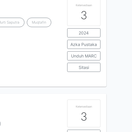
Ketersediaan
3
urti Saputra
Muqtafin
2024
Azka Pustaka
Unduh MARC
Sitasi
Ketersediaan
3