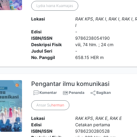
Lydia Ivana Kuamajas
Lokasi
RAK KPS
,
RAK I
,
RAK I
,
RAK I
,
R
I
Edisi
-
ISBN/ISSN
9786238054190
Deskripsi Fisik
viii, 74 hlm. ; 24 cm
Judul Seri
-
No. Panggil
658.15 HER m
Pengantar ilmu komunikasi
Komentar
Penanda
Bagikan
Ansar Su
herman
Lokasi
RAK KPS
,
RAK E
,
RAK E
Edisi
Cetakan pertama
ISBN/ISSN
9786230280528