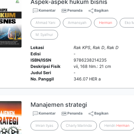
Aspek-aspek hukum bisnis
Komentar
Penanda
Bagikan
Ahmad Yani
Armansyah
Herman
Eko M
M. Syafnur
Lokasi
Rak KPS
,
Rak D
,
Rak D
Edisi
-
ISBN/ISSN
9786238214235
Deskripsi Fisik
vii, 168 hlm.: 21 cm
Judul Seri
-
No. Panggil
346.07 HER a
Manajemen strategi
Komentar
Penanda
Bagikan
Imran Ilyas
Charly Marlinda
Hendri
Herman