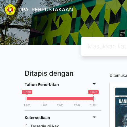
UPA. PERPUSTAKAAN
Ditapis dengan
Ditemuk
Tahun Penerbitan
1 620
2 322
1 620
1 796
1 971
2 147
2 322
Ketersediaan
Tersedia di Rak