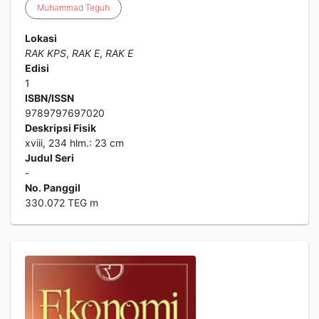
Muhammad
Teguh
Lokasi
RAK KPS
,
RAK E
,
RAK E
Edisi
1
ISBN/ISSN
9789797697020
Deskripsi Fisik
xviii, 234 hlm.: 23 cm
Judul Seri
-
No. Panggil
330.072 TEG m