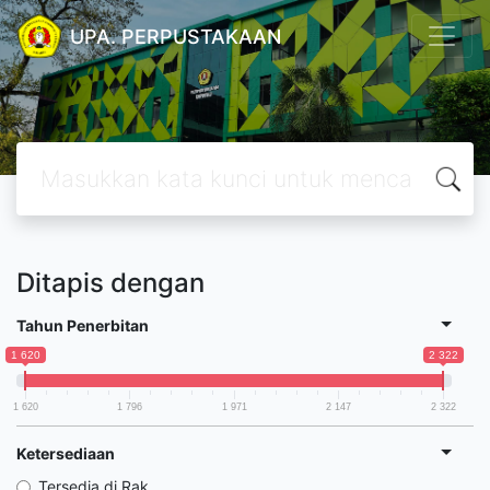
UPA. PERPUSTAKAAN
Ditapis dengan
Tahun Penerbitan
1 620
2 322
1 620
1 796
1 971
2 147
2 322
Ketersediaan
Tersedia di Rak