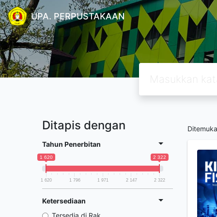
UPA. PERPUSTAKAAN
Ditapis dengan
Ditemuk
Tahun Penerbitan
1 620
2 322
1 620
1 796
1 971
2 147
2 322
Ketersediaan
Tersedia di Rak