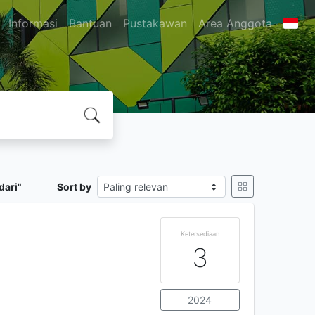
Informasi
Bantuan
Pustakawan
Area Anggota
dari"
Sort by
Ketersediaan
3
2024