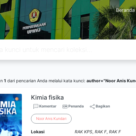
Beranda
an
1
dari pencarian Anda melalui kata kunci:
author="Noor Anis Kun
Kimia fisika
Komentar
Penanda
Bagikan
Noor
Anis
Kundari
Lokasi
RAK KPS
,
RAK F
,
RAK F