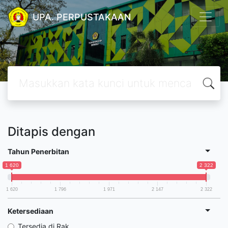
UPA. PERPUSTAKAAN
Ditapis dengan
Tahun Penerbitan
1 620
2 322
1 620
1 796
1 971
2 147
2 322
Ketersediaan
Tersedia di Rak