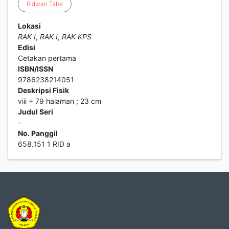
Ridwan
Tabe
Lokasi
RAK I
,
RAK I
,
RAK KPS
Edisi
Cetakan pertama
ISBN/ISSN
9786238214051
Deskripsi Fisik
viii + 79 halaman ; 23 cm
Judul Seri
-
No. Panggil
658.151 1 RID a