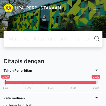
UPA. PERPUSTAKAAN
Ditapis dengan
Tahun Penerbitan
1 620
2 322
1 620
1 796
1 971
2 147
2 322
Ketersediaan
Tersedia di Rak