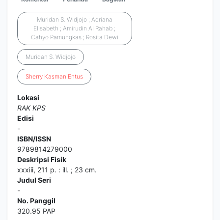
Muridan S. Widjojo ; Adriana
Elisabeth ; Amirudin Al Rahab ;
Cahyo Pamungkas ; Rosita Dewi
Muridan S. Widjojo
Sherry
Kasman
Entus
Lokasi
RAK KPS
Edisi
-
ISBN/ISSN
9789814279000
Deskripsi Fisik
xxxiii, 211 p. : ill. ; 23 cm.
Judul Seri
-
No. Panggil
320.95 PAP