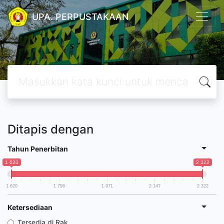
UPA. PERPUSTAKAAN
Ditapis dengan
Tahun Penerbitan
1 620
2 322
1 620
1 796
1 971
2 147
2 322
Ketersediaan
Tersedia di Rak