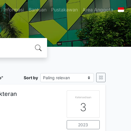
Informasi
Bantuan
Pustakawan
Area Anggota
o"
Sort by
kteran
Ketersediaan
3
2023