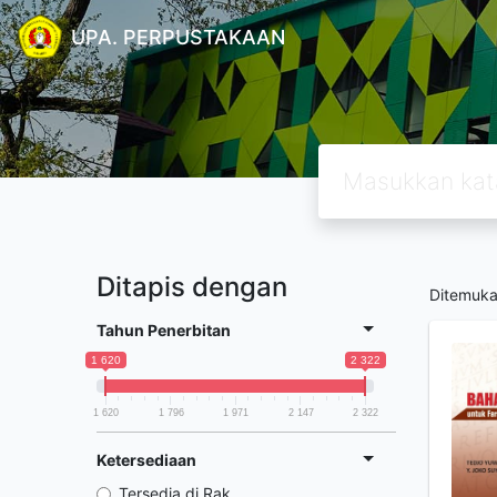
UPA. PERPUSTAKAAN
Ditapis dengan
Ditemuk
Tahun Penerbitan
1 620
2 322
1 620
1 796
1 971
2 147
2 322
Ketersediaan
Tersedia di Rak