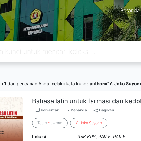
Beranda
an
1
dari pencarian Anda melalui kata kunci:
author="Y. Joko Suyon
Bahasa latin untuk farmasi dan kedo
Komentar
Penanda
Bagikan
Tedjo
Y
uwono
Y
.
Joko
Suyono
Lokasi
RAK KPS
,
RAK F
,
RAK F