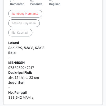
Komentar
Penanda
Bagikan
bambang
Hermanto
Maman Suryaman
Edi Kusniadi
Lokasi
RAK KPS
,
RAK E
,
RAK E
Edisi
-
ISBN/ISSN
9786230247217
Deskripsi Fisik
xiv, 121 hlm.: 23 cm
Judul Seri
-
No. Panggil
338.642 MAM a