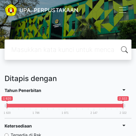
UPA. PERPUSTAKAAN
Ditapis dengan
Tahun Penerbitan
1 620
2 322
1 620
1 796
1 971
2 147
2 322
Ketersediaan
Tersedia di Rak