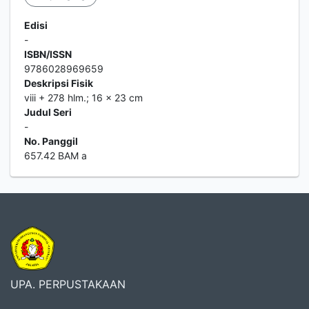
Edisi
-
ISBN/ISSN
9786028969659
Deskripsi Fisik
viii + 278 hlm.; 16 x 23 cm
Judul Seri
-
No. Panggil
657.42 BAM a
UPA. PERPUSTAKAAN