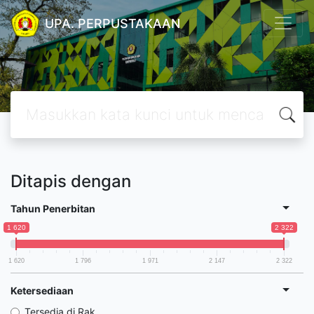
UPA. PERPUSTAKAAN
Ditapis dengan
Tahun Penerbitan
1 620
2 322
1 620
1 796
1 971
2 147
2 322
Ketersediaan
Tersedia di Rak