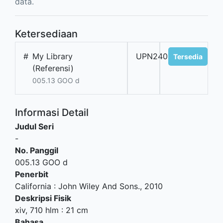
data.
Ketersediaan
#
My Library
UPN240195
Tersedia
(Referensi)
005.13 GOO d
Informasi Detail
Judul Seri
-
No. Panggil
005.13 GOO d
Penerbit
California
:
John Wiley And Sons
.,
2010
Deskripsi Fisik
xiv, 710 hlm : 21 cm
Bahasa