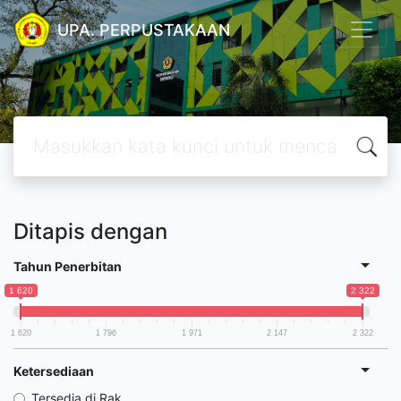
UPA. PERPUSTAKAAN
Ditapis dengan
Tahun Penerbitan
1 620
2 322
1 620
1 796
1 971
2 147
2 322
Ketersediaan
Tersedia di Rak