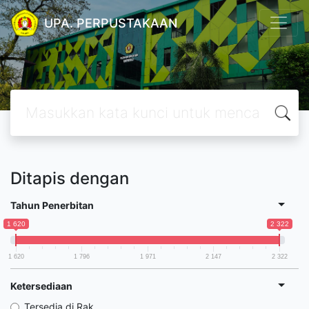
UPA. PERPUSTAKAAN
Ditapis dengan
Tahun Penerbitan
1 620
2 322
1 620
1 796
1 971
2 147
2 322
Ketersediaan
Tersedia di Rak