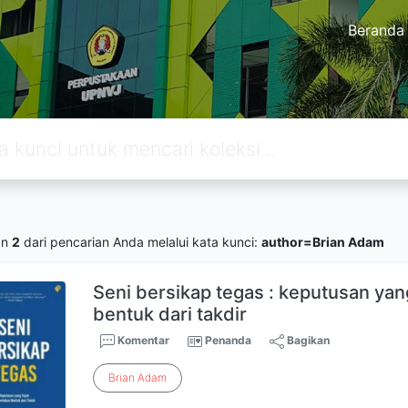
Beranda
an
2
dari pencarian Anda melalui kata kunci:
author=Brian Adam
Seni bersikap tegas : keputusan ya
bentuk dari takdir
Komentar
Penanda
Bagikan
Brian
Adam