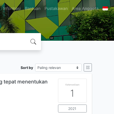
Informasi
Bantuan
Pustakawan
Area Anggota
Sort by
ng tepat menentukan
Ketersediaan
1
2021