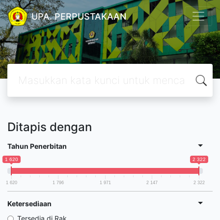
UPA. PERPUSTAKAAN
Ditapis dengan
Tahun Penerbitan
1 620
2 322
1 620
1 796
1 971
2 147
2 322
Ketersediaan
Tersedia di Rak