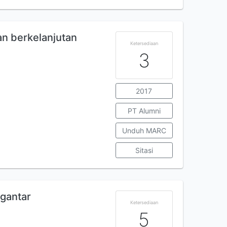
n berkelanjutan
Ketersediaan
3
2017
PT Alumni
Unduh MARC
Sitasi
ngantar
Ketersediaan
5