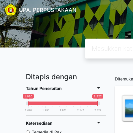
UPA. PERPUSTAKAAN
Ditapis dengan
Ditemuk
Tahun Penerbitan
1 620
2 322
1 620
1 796
1 971
2 147
2 322
Ketersediaan
Tersedia di Rak