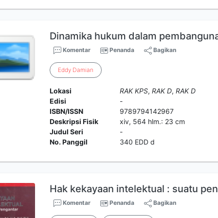
Dinamika hukum dalam pembanguna
Komentar
Penanda
Bagikan
Eddy
Damian
Lokasi
RAK KPS
,
RAK D
,
RAK D
Edisi
-
ISBN/ISSN
9789794142967
Deskripsi Fisik
xiv, 564 hlm.: 23 cm
Judul Seri
-
No. Panggil
340 EDD d
Hak kekayaan intelektual : suatu pe
Komentar
Penanda
Bagikan