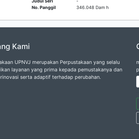
Judul Seri
-
No. Panggil
346.048 Dam h
ang Kami
akaan UPNVJ merupakan Perpustakaan yang selalu
m
kan layanan yang prima kepada pemustakanya dan
p
erinovasi serta adaptif terhadap perubahan.