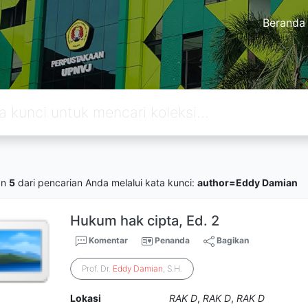
Beranda
an
5
dari pencarian Anda melalui kata kunci:
author=Eddy Damian
Hukum hak cipta, Ed. 2
Komentar
Penanda
Bagikan
Prof. Dr.
Eddy
Damian
, S.H.
Lokasi
RAK D
,
RAK D
,
RAK D