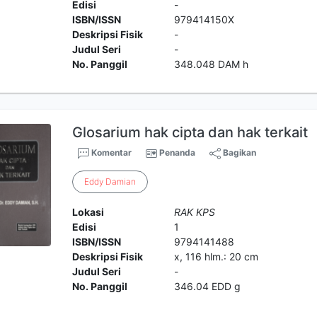
Edisi
-
ISBN/ISSN
979414150X
Deskripsi Fisik
-
Judul Seri
-
No. Panggil
348.048 DAM h
Glosarium hak cipta dan hak terkait
Komentar
Penanda
Bagikan
Eddy
Damian
Lokasi
RAK KPS
Edisi
1
ISBN/ISSN
9794141488
Deskripsi Fisik
x, 116 hlm.: 20 cm
Judul Seri
-
No. Panggil
346.04 EDD g