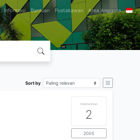
Informasi
Bantuan
Pustakawan
Area Anggota
Sort by
Ketersediaan
2
2005