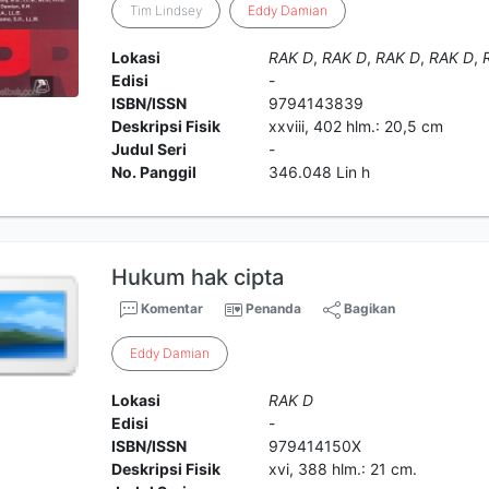
Tim Lindsey
Eddy
Damian
Lokasi
RAK D
,
RAK D
,
RAK D
,
RAK D
,
Edisi
-
ISBN/ISSN
9794143839
Deskripsi Fisik
xxviii, 402 hlm.: 20,5 cm
Judul Seri
-
No. Panggil
346.048 Lin h
Hukum hak cipta
Komentar
Penanda
Bagikan
Eddy
Damian
Lokasi
RAK D
Edisi
-
ISBN/ISSN
979414150X
Deskripsi Fisik
xvi, 388 hlm.: 21 cm.