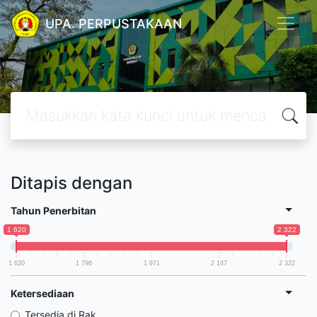
UPA. PERPUSTAKAAN
Ditapis dengan
Tahun Penerbitan
1 620
2 322
1 620
1 796
1 971
2 147
2 322
Ketersediaan
Tersedia di Rak