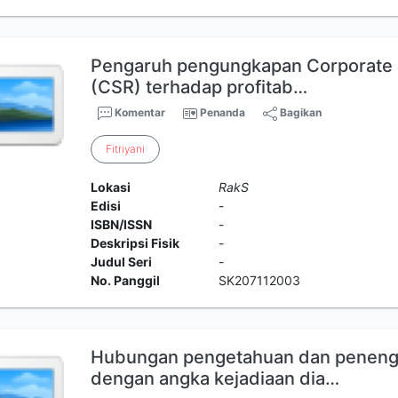
Pengaruh pengungkapan Corporate S
(CSR) terhadap profitab…
Komentar
Penanda
Bagikan
Fitriyani
Lokasi
RakS
Edisi
-
ISBN/ISSN
-
Deskripsi Fisik
-
Judul Seri
-
No. Panggil
SK207112003
Hubungan pengetahuan dan penenga
dengan angka kejadiaan dia…