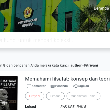
Beranda
an
8
dari pencarian Anda melalui kata kunci:
author=Fitriyani
Memahami filsafat: konsep dan teori
Komentar
Penanda
Bagikan
Fitriyani
Firdaus
Muhammad Hamdi
Lokasi
RAK KPS
,
RAK B