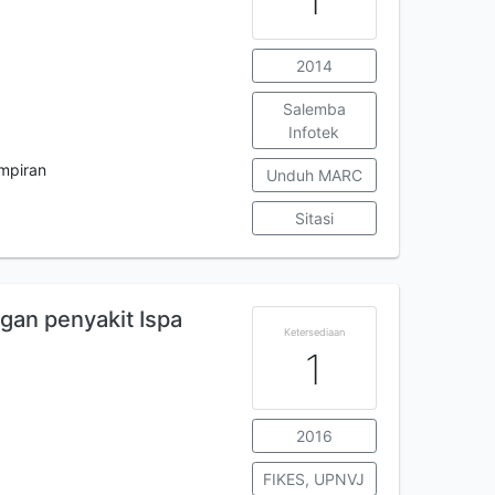
2014
Salemba
Infotek
ampiran
Unduh MARC
Sitasi
an penyakit Ispa
Ketersediaan
1
2016
FIKES, UPNVJ