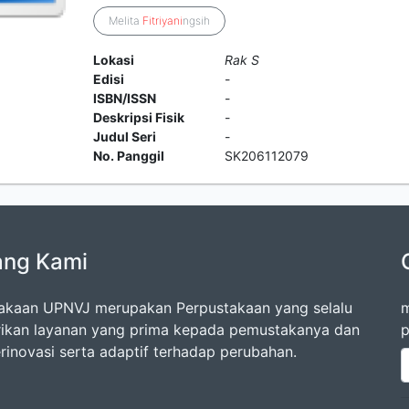
Melita
Fitriyani
ngsih
Lokasi
Rak S
Edisi
-
ISBN/ISSN
-
Deskripsi Fisik
-
Judul Seri
-
No. Panggil
SK206112079
ang Kami
akaan UPNVJ merupakan Perpustakaan yang selalu
m
kan layanan yang prima kepada pemustakanya dan
p
erinovasi serta adaptif terhadap perubahan.