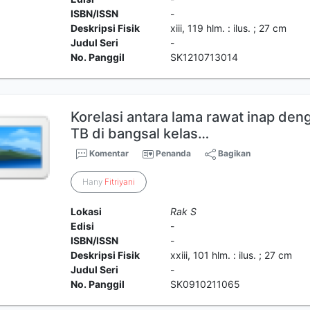
ISBN/ISSN
-
Deskripsi Fisik
xiii, 119 hlm. : ilus. ; 27 cm
Judul Seri
-
No. Panggil
SK1210713014
Korelasi antara lama rawat inap deng
TB di bangsal kelas…
Komentar
Penanda
Bagikan
Hany
Fitriyani
Lokasi
Rak S
Edisi
-
ISBN/ISSN
-
Deskripsi Fisik
xxiii, 101 hlm. : ilus. ; 27 cm
Judul Seri
-
No. Panggil
SK0910211065