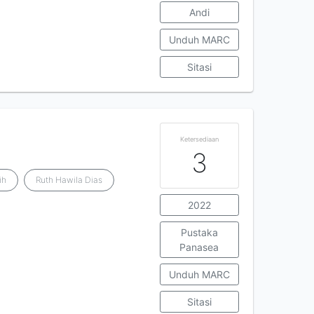
Andi
Unduh MARC
Sitasi
Ketersediaan
3
ih
Ruth Hawila Dias
2022
Pustaka
Panasea
Unduh MARC
Sitasi