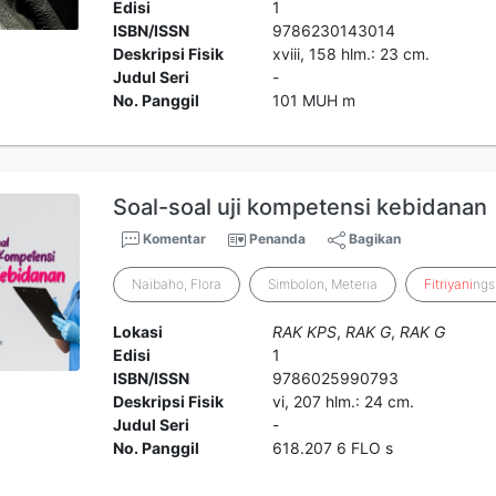
Edisi
1
ISBN/ISSN
9786230143014
Deskripsi Fisik
xviii, 158 hlm.: 23 cm.
Judul Seri
-
No. Panggil
101 MUH m
Soal-soal uji kompetensi kebidanan
Komentar
Penanda
Bagikan
Naibaho, Flora
Simbolon, Meteria
Fitriyani
ngs
Lokasi
RAK KPS
,
RAK G
,
RAK G
Edisi
1
ISBN/ISSN
9786025990793
Deskripsi Fisik
vi, 207 hlm.: 24 cm.
Judul Seri
-
No. Panggil
618.207 6 FLO s