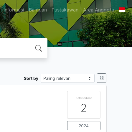
Informasi
Bantuan
Pustakawan
Area Anggota
Sort by
Ketersediaan
2
2024