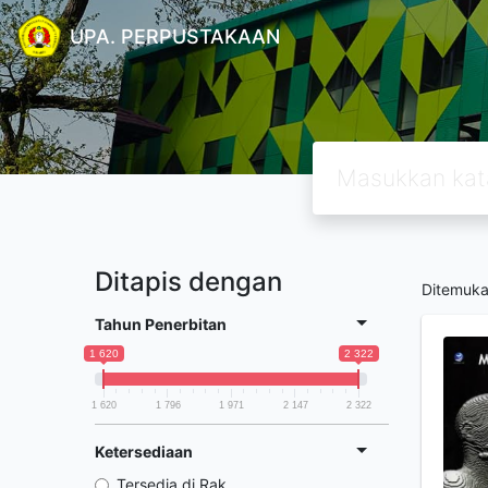
UPA. PERPUSTAKAAN
Ditapis dengan
Ditemuk
Tahun Penerbitan
1 620
2 322
1 620
1 796
1 971
2 147
2 322
Ketersediaan
Tersedia di Rak