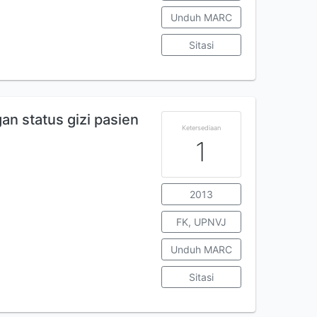
Unduh MARC
Sitasi
an status gizi pasien
Ketersediaan
1
2013
FK, UPNVJ
Unduh MARC
Sitasi