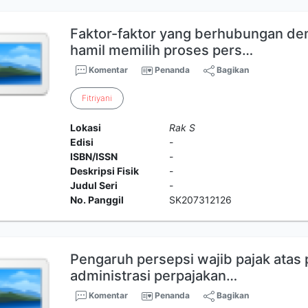
Faktor-faktor yang berhubungan de
hamil memilih proses pers…
Komentar
Penanda
Bagikan
Fitriyani
Lokasi
Rak S
Edisi
-
ISBN/ISSN
-
Deskripsi Fisik
-
Judul Seri
-
No. Panggil
SK207312126
Pengaruh persepsi wajib pajak atas
administrasi perpajakan…
Komentar
Penanda
Bagikan