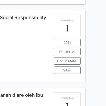
ocial Responsibility
Ketersediaan
1
2011
FE, UPNVJ
Unduh MARC
Sitasi
nan diare oleh ibu
Ketersediaan
1