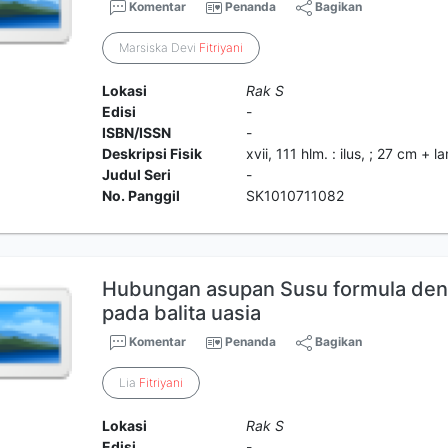
Komentar
Penanda
Bagikan
Marsiska Devi
Fitriyani
Lokasi
Rak S
Edisi
-
ISBN/ISSN
-
Deskripsi Fisik
xvii, 111 hlm. : ilus, ; 27 cm + l
Judul Seri
-
No. Panggil
SK1010711082
Hubungan asupan Susu formula deng
pada balita uasia
Komentar
Penanda
Bagikan
Lia
Fitriyani
Lokasi
Rak S
Edisi
-