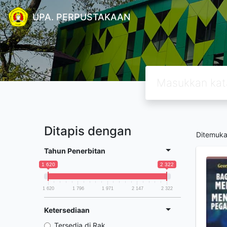
UPA. PERPUSTAKAAN
Ditapis dengan
Ditemuk
Tahun Penerbitan
1 620
2 322
1 620
1 796
1 971
2 147
2 322
Ketersediaan
Tersedia di Rak