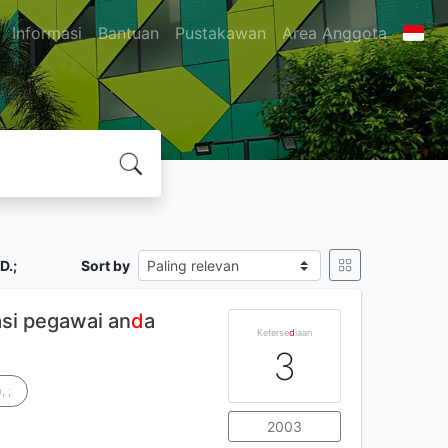
Informasi
Bantuan
Pustakawan
Area Anggota
D.;
Sort by
si pegawai an
d
a
Keterse
d
iaan
3
, ;
2003