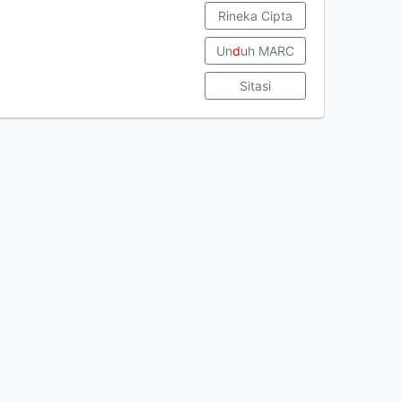
Rineka Cipta
Un
d
uh MARC
Sitasi