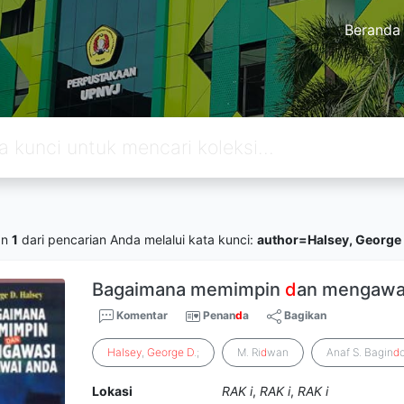
Beranda
an
1
dari pencarian Anda melalui kata kunci:
author=Halsey, George 
Bagaimana memimpin
d
an mengawa
Komentar
Penan
d
a
Bagikan
Halsey
,
George
D
.;
M. Ri
d
wan
Anaf S. Bagin
d
o
Lokasi
RAK i
,
RAK i
,
RAK i