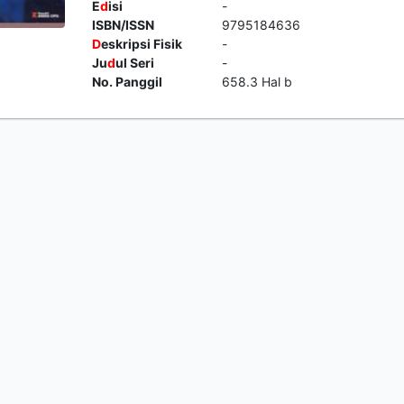
E
d
isi
-
ISBN/ISSN
9795184636
D
eskripsi Fisik
-
Ju
d
ul Seri
-
No. Panggil
658.3 Hal b