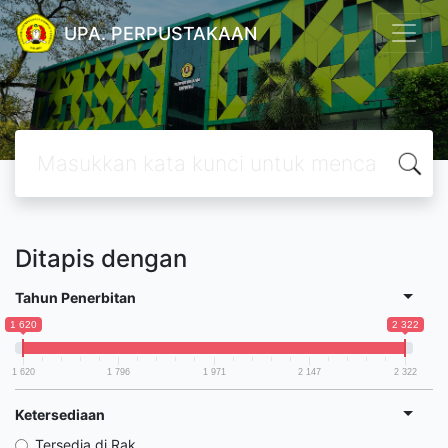
UPA. PERPUSTAKAAN
Ditapis dengan
Tahun Penerbitan
1 620
2 322
1 620
1 796
1 971
2 147
2 322
Ketersediaan
Tersedia di Rak