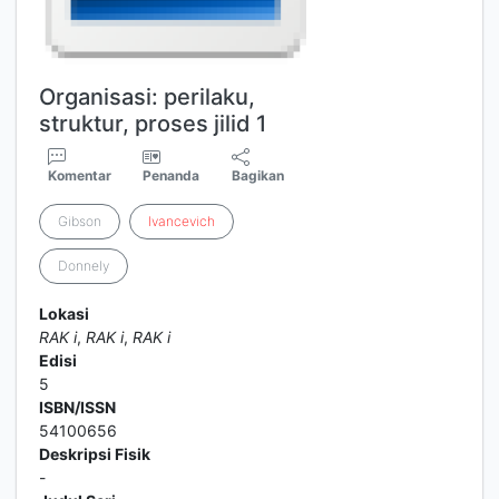
Organisasi: perilaku,
struktur, proses jilid 1
Komentar
Penanda
Bagikan
Gibson
Ivancevich
Donnely
Lokasi
RAK i
,
RAK i
,
RAK i
Edisi
5
ISBN/ISSN
54100656
Deskripsi Fisik
-