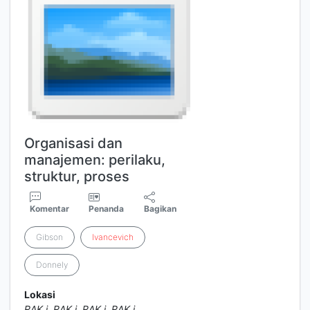
Organisasi dan
manajemen: perilaku,
struktur, proses
Komentar
Penanda
Bagikan
Gibson
Ivancevich
Donnely
Lokasi
RAK i
,
RAK i
,
RAK i
,
RAK i