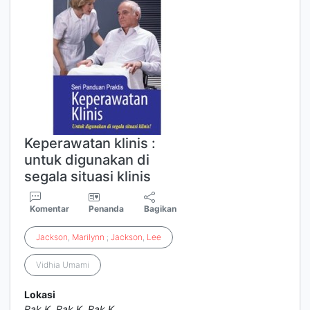
Keperawatan klinis :
untuk digunakan di
segala situasi klinis
Komentar
Penanda
Bagikan
Jackson
,
Marilynn
;
Jackson
,
Lee
Vidhia Umami
Lokasi
Rak K
,
Rak K
,
Rak K