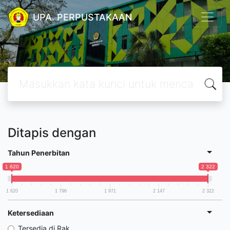
UPA. PERPUSTAKAAN
Ditapis dengan
Tahun Penerbitan
1 620
2 322
1 620
1 796
1 971
2 147
2 322
Ketersediaan
Tersedia di Rak