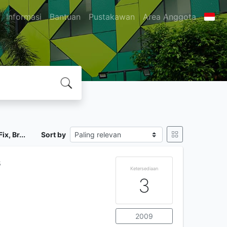
Informasi
Bantuan
Pustakawan
Area Anggota
x, Br...
Sort by
s
Ketersediaan
3
2009