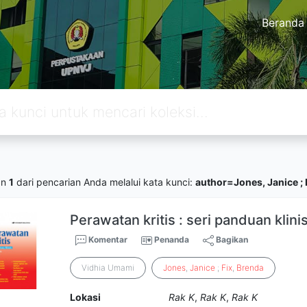
Beranda
an
1
dari pencarian Anda melalui kata kunci:
author=Jones, Janice ; Fi
Perawatan kritis : seri panduan klini
Komentar
Penanda
Bagikan
Vidhia Umami
Jones
,
Janice
;
Fix
,
Brenda
Lokasi
Rak K
,
Rak K
,
Rak K