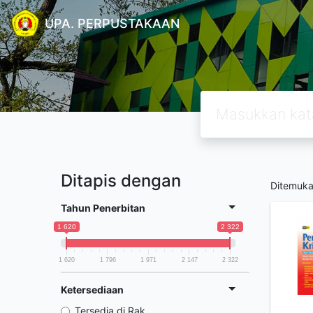
UPA. PERPUSTAKAAN
Ditapis dengan
Ditemuk
Tahun Penerbitan
1 620
2 322
1 620
1 796
1 971
2 147
2 322
Ketersediaan
Tersedia di Rak