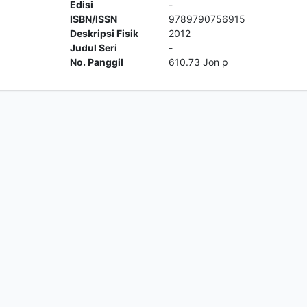
Edisi
-
ISBN/ISSN
9789790756915
Deskripsi Fisik
2012
Judul Seri
-
No. Panggil
610.73 Jon p