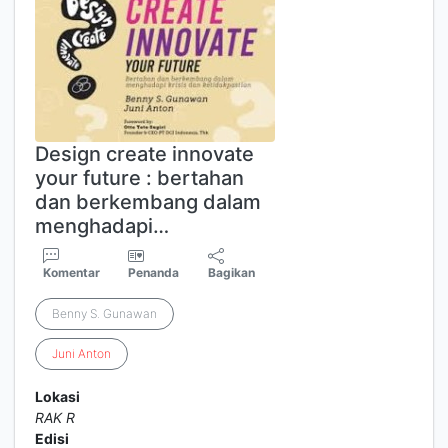
Design create innovate
your future : bertahan
dan berkembang dalam
menghadapi…
Komentar
Penanda
Bagikan
Benny S. Gunawan
Juni
Anton
Lokasi
RAK R
Edisi