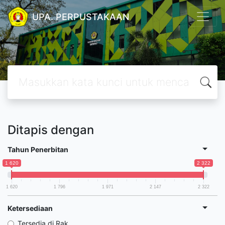
UPA. PERPUSTAKAAN
Ditapis dengan
Tahun Penerbitan
1 620
2 322
1 620
1 796
1 971
2 147
2 322
Ketersediaan
Tersedia di Rak