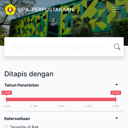
UPA. PERPUSTAKAAN
Ditapis dengan
Tahun Penerbitan
1 620
2 322
1 620
1 796
1 971
2 147
2 322
Ketersediaan
Tersedia di Rak