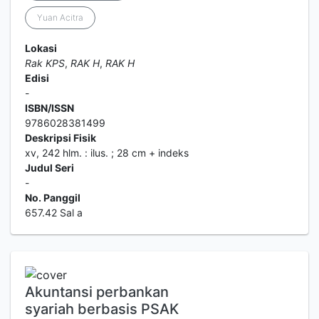
Yuan Acitra
Lokasi
Rak KPS
,
RAK H
,
RAK H
Edisi
-
ISBN/ISSN
9786028381499
Deskripsi Fisik
xv, 242 hlm. : ilus. ; 28 cm + indeks
Judul Seri
-
No. Panggil
657.42 Sal a
Akuntansi perbankan
syariah berbasis PSAK