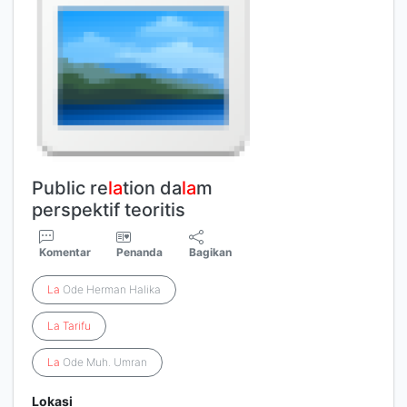
Public re
la
tion da
la
m
perspektif teoritis
Komentar
Penanda
Bagikan
La
Ode Herman Halika
La
Tarifu
La
Ode Muh. Umran
Lokasi