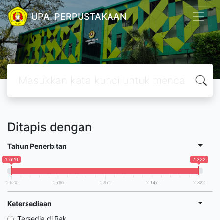
UPA. PERPUSTAKAAN
Ditapis dengan
Tahun Penerbitan
1 620
2 322
1 620
1 796
1 971
2 147
2 322
Ketersediaan
Tersedia di Rak