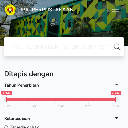
UPA. PERPUSTAKAAN
Ditapis dengan
Tahun Penerbitan
1 620
2 322
1 620
1 796
1 971
2 147
2 322
Ketersediaan
Tersedia di Rak