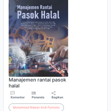
Manajemen rantai pasok
halal
Komentar
Penanda
Bagikan
Muhammad
Ridwan
Andi
Purnomo