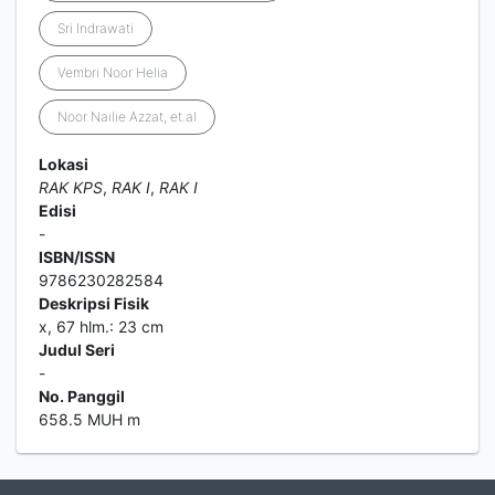
Sri Indrawati
Vembri Noor Helia
Noor Nailie Azzat, et.al
Lokasi
RAK KPS
,
RAK I
,
RAK I
Edisi
-
ISBN/ISSN
9786230282584
Deskripsi Fisik
x, 67 hlm.: 23 cm
Judul Seri
-
No. Panggil
658.5 MUH m