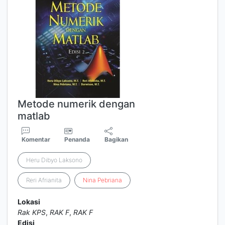
Metode numerik dengan
matlab
Komentar
Penanda
Bagikan
Heru Dibyo Laksono
Reri Afrianita
Nina
Pebriana
Lokasi
Rak KPS
,
RAK F
,
RAK F
Edisi