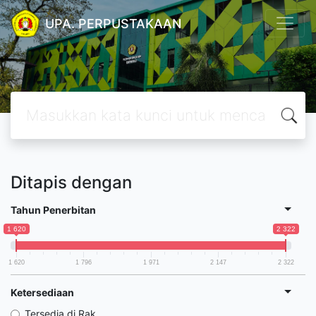
UPA. PERPUSTAKAAN
Ditapis dengan
Tahun Penerbitan
1 620
2 322
1 620
1 796
1 971
2 147
2 322
Ketersediaan
Tersedia di Rak