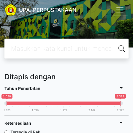
UPA. PERPUSTAKAAN
Ditapis dengan
Tahun Penerbitan
1 620
2 322
1 620
1 796
1 971
2 147
2 322
Ketersediaan
Tersedia di Rak