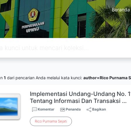
Beranda
an
1
dari pencarian Anda melalui kata kunci:
author=Rico Purnama Se
Implementasi Undang-Undang No. 1
Tentang Informasi Dan Transaksi …
Komentar
Penanda
Bagikan
Rico
Purnama
Sejati