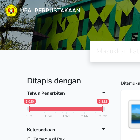
UPA. PERPUSTAKAAN
Ditapis dengan
Ditemuk
Tahun Penerbitan
1 620
2 322
1 620
1 796
1 971
2 147
2 322
Ketersediaan
Tersedia di Rak