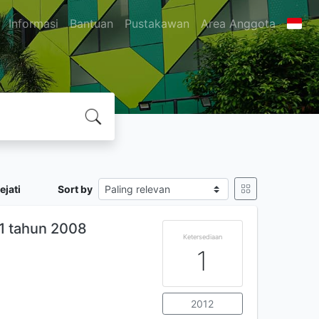
Informasi
Bantuan
Pustakawan
Area Anggota
jati
Sort by
1 tahun 2008
Ketersediaan
1
2012