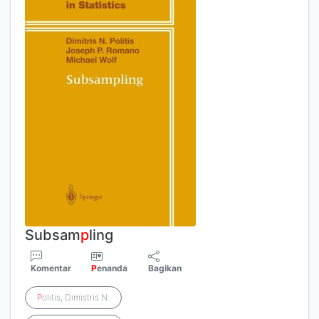
Subsam
p
ling
Komentar
P
enanda
Bagikan
P
olitis, Dimistris N.