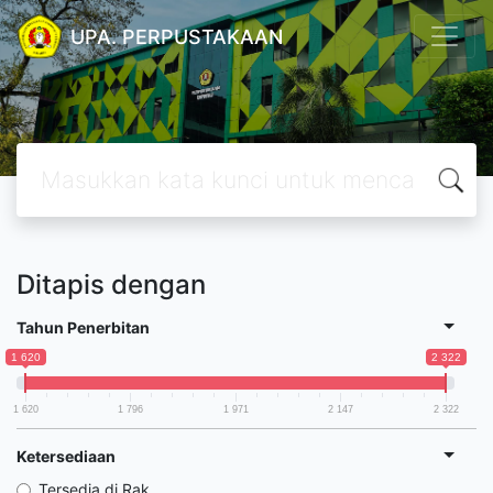
UPA. PERPUSTAKAAN
Ditapis dengan
Tahun Penerbitan
1 620
2 322
1 620
1 796
1 971
2 147
2 322
Ketersediaan
Tersedia di Rak