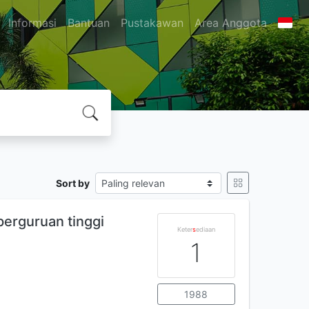
Informasi
Bantuan
Pustakawan
Area Anggota
Sort by
perguruan tinggi
Keter
s
ediaan
1
1988