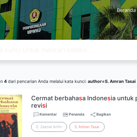
Beranda
an
4
dari pencarian Anda melalui kata kunci:
author=S. Amran Tasai
Cermat berbaha
s
a Indone
s
ia untuk 
revi
s
i
Komentar
Penanda
Bagikan
E. Zaenal Arifin
S
.
Amran
Tasai