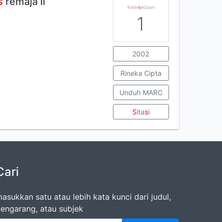
s
remaja II
Keter
s
ediaan
1
2002
Rineka Cipta
Unduh MARC
S
ita
s
i
Cari
asukkan satu atau lebih kata kunci dari judul,
engarang, atau subjek