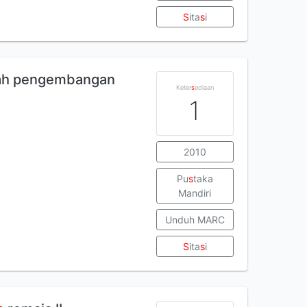
S
ita
s
i
iah pengembangan
Keter
s
ediaan
1
2010
Pu
s
taka
Mandiri
Unduh MARC
S
ita
s
i