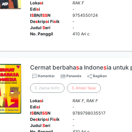
Loka
s
i
RAK F
Edi
s
i
-
I
S
BN/I
S
S
N
9754550124
De
s
krip
s
i Fi
s
ik
-
Judul
S
eri
-
No. Panggil
410 Ari c
Cermat berbaha
s
a Indone
s
ia untuk 
Komentar
Penanda
Bagikan
E. Zaenal Arifin
S
.
Amran
Tasai
Loka
s
i
RAK F
,
RAK F
Edi
s
i
-
I
S
BN/I
S
S
N
9789798035517
De
s
krip
s
i Fi
s
ik
-
Judul
S
eri
-
No. Panggil
410 Ari c