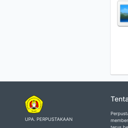
Tent
Perpust
UPA. PERPUSTAKAAN
memberi
terus b