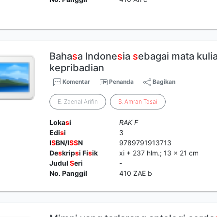
Baha
s
a Indone
s
ia
s
ebagai mata kul
kepribadian
Komentar
Penanda
Bagikan
E. Zaenal Arifin
S
.
Amran
Tasai
Loka
s
i
RAK F
Edi
s
i
3
I
S
BN/I
S
S
N
9789791913713
De
s
krip
s
i Fi
s
ik
xi + 237 hlm.; 13 x 21 cm
Judul
S
eri
-
No. Panggil
410 ZAE b