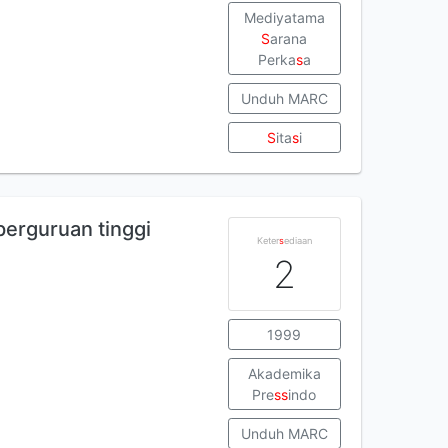
Mediyatama
S
arana
Perka
s
a
Unduh MARC
S
ita
s
i
perguruan tinggi
Keter
s
ediaan
2
1999
Akademika
Pre
s
s
indo
Unduh MARC