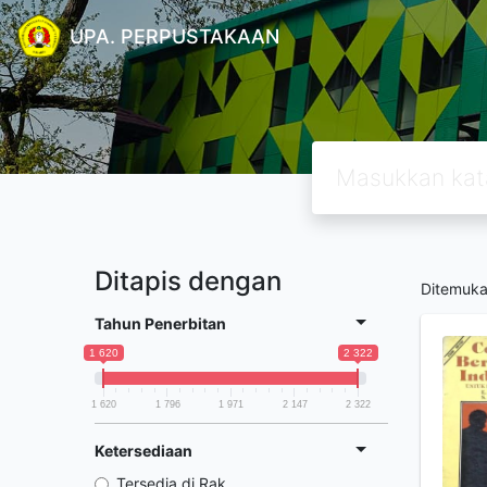
UPA. PERPUSTAKAAN
Ditapis dengan
Ditemuk
Tahun Penerbitan
1 620
2 322
1 620
1 796
1 971
2 147
2 322
Ketersediaan
Tersedia di Rak