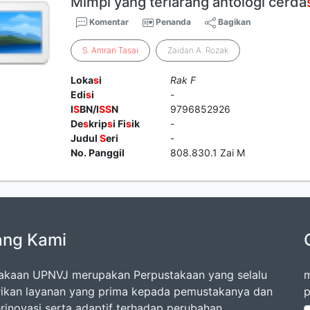
Mimpi yang terlarang antologi cerda
Komentar
Penanda
Bagikan
S
.
Amran
Tasai
Zaidan A. Rozak
Loka
s
i
Rak F
Edi
s
i
-
I
S
BN/I
S
S
N
9796852926
De
s
krip
s
i Fi
s
ik
-
Judul
S
eri
-
No. Panggil
808.830.1 Zai M
ang Kami
akaan UPNVJ merupakan Perpustakaan yang selalu
m
kan layanan yang prima kepada pemustakanya dan
p
erinovasi serta adaptif terhadap perubahan.